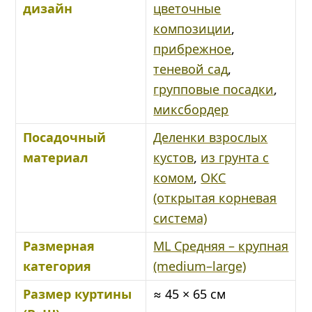
дизайн
цветочные
композиции
,
прибрежное
,
теневой сад
,
групповые посадки
,
миксбордер
Посадочный
Деленки взрослых
материал
кустов
,
из грунта с
комом
,
ОКС
(открытая корневая
система)
Размерная
ML Средняя – крупная
категория
(medium–large)
Размер куртины
≈ 45 × 65 см