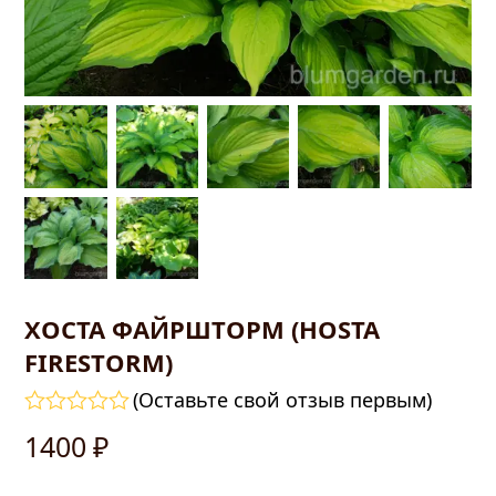
править
ХОСТА ФАЙРШТОРМ (HOSTA
FIRESTORM)
(
Оставьте свой отзыв первым
)
Оценка
1400
₽
0
из
5