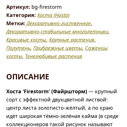
Хоста
Артикул:
bg-firestorm
Файршторм
Категория:
Хоста (Hosta)
(Hosta
Метки:
Декоративно-лиственное
,
Firestorm)
Декоративно-стабильные многолетники
,
Красивые хосты
,
Крупные растения
,
Полутень
,
Прибрежные цветы
,
Саженцы
хосты
,
Тенелюбивые растения
ОПИСАНИЕ
Хоста ‘Firestorm’ (Файршторм)
— крупный
сорт с эффектной двухцветной листвой:
центр листа золотисто-жёлтый, а по краю
идёт широкая тёмно-зелёная кайма (в среде
коллекционеров такой рисунок называют