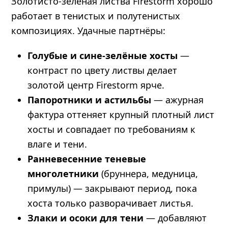
Золотисто-зелёная листва Firestorm хорошо
работает в тенистых и полутенистых
композициях. Удачные партнёры:
Голубые и сине-зелёные хосты
—
контраст по цвету листвы делает
золотой центр Firestorm ярче.
Папоротники и астильбы
— ажурная
фактура оттеняет крупный плотный лист
хосты и совпадает по требованиям к
влаге и тени.
Ранневесенние теневые
многолетники
(бруннера, медуница,
примулы) — закрывают период, пока
хоста только разворачивает листья.
Злаки и осоки для тени
— добавляют