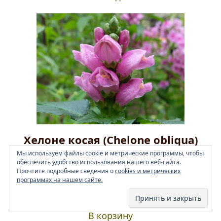
Хелоне косая (Chelone obliqua)
Мы используем файлы cookie и метрические программы, чтобы
Высота 60-80 см, цветет в августе-октябре,
обеспечить удобство использования нашего веб-сайта.
влаголюбивая, любит солнце/полутень,
Прочтите подробные сведения о
cookies и метрических
программах на нашем сайте.
медонос
Оценка
5.00
350
₽
из 5
В корзину