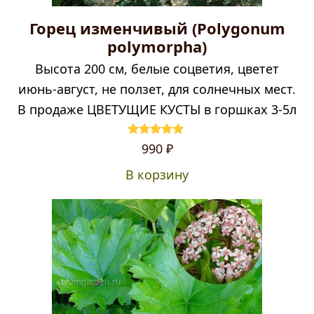
Горец изменчивый (Polygonum
polymorpha)
Высота 200 см, белые соцветия, цветет
июнь-август, не ползет, для солнечных мест.
В продаже ЦВЕТУЩИЕ КУСТЫ в горшках 3-5л
Оценка
5.00
990
₽
из 5
В корзину