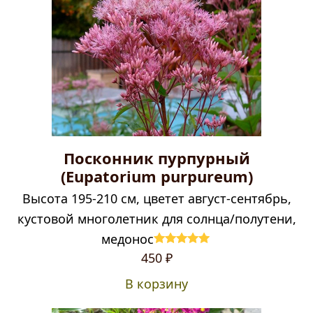
Посконник пурпурный
(Eupatorium purpureum)
Высота 195-210 см, цветет август-сентябрь,
кустовой многолетник для солнца/полутени,
медонос
Оценка
4.92
450
₽
из 5
В корзину