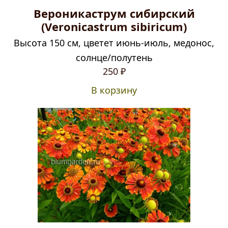
Вероникаструм сибирский
(Veronicastrum sibiricum)
Высота 150 см, цветет июнь-июль, медонос,
солнце/полутень
Первоначальная
Текущая
250
₽
цена
цена:
В корзину
составляла
250 ₽.
300 ₽.