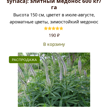
syriaca): элитный медонос 600 кг/
га
Высота 150 см, цветет в июле-августе,
ароматные цветы, зимостойкий медонос
Оценка
5.00
190
₽
из 5
В корзину
РАСПРОДАЖА