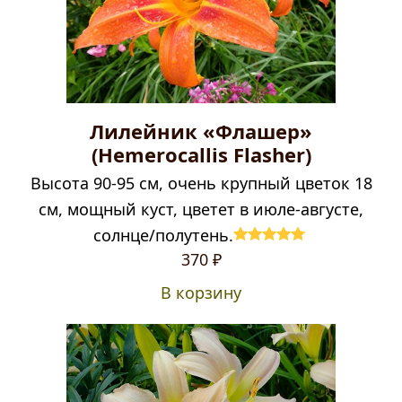
Лилейник «Флашер»
(Hemerocallis Flasher)
Высота 90-95 см, очень крупный цветок 18
см, мощный куст, цветет в июле-августе,
солнце/полутень.
Первоначальная
Текущая
Оценка
5.00
370
₽
из 5
цена
цена:
В корзину
составляла
370 ₽.
470 ₽.