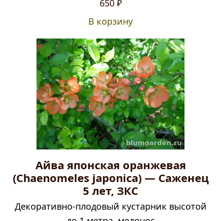
Оценка
5.00
650
₽
из 5
В корзину
Айва японская оранжевая
(Chaenomeles japonica) — Саженец
5 лет, ЗКС
Декоративно-плодовый кустарник высотой
до 1 метра, медонос