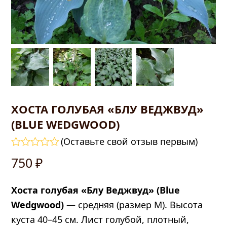
ХОСТА ГОЛУБАЯ «БЛУ ВЕДЖВУД»
(BLUE WEDGWOOD)
править
(
Оставьте свой отзыв первым
)
Оценка
750
₽
0
из
5
Хоста голубая «Блу Веджвуд» (Blue
Wedgwood)
— средняя (размер M). Высота
куста 40–45 см. Лист голубой, плотный,