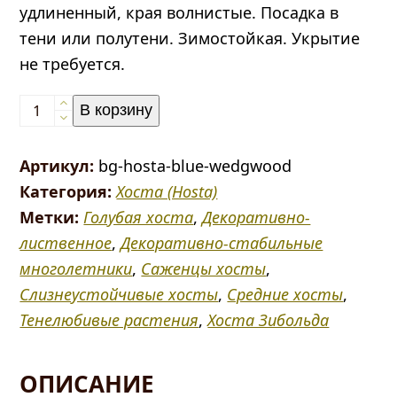
удлиненный, края волнистые. Посадка в
тени или полутени. Зимостойкая. Укрытие
не требуется.
Количество
В корзину
товара
Хоста
Артикул:
bg-hosta-blue-wedgwood
голубая
Категория:
Хоста (Hosta)
«Блу
Метки:
Голубая хоста
,
Декоративно-
Веджвуд»
лиственное
,
Декоративно-стабильные
(Blue
многолетники
,
Саженцы хосты
,
Wedgwood)
Слизнеустойчивые хосты
,
Средние хосты
,
Тенелюбивые растения
,
Хоста Зибольда
ОПИСАНИЕ