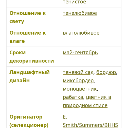
тенистое
Отношение к
тенелюбивое
свету
Отношение к
влаголюбивое
влаге
Сроки
май-сентябрь
декоративности
Ландшафтный
теневой сад
,
бордюр
,
дизайн
миксбордер
,
моноцветник
,
рабатка
,
цветник в
природном стиле
Оригинатор
E.
(селекционер)
Smith/Summers/BHHS