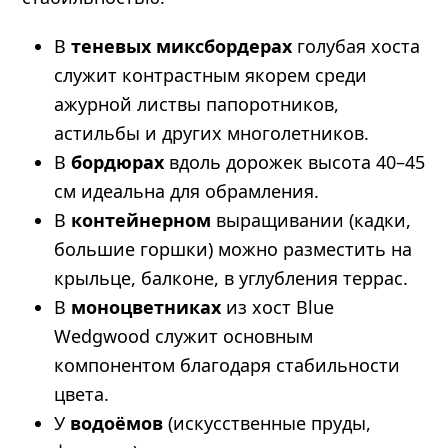
В
теневых миксбордерах
голубая хоста
служит контрастным якорем среди
ажурной листвы папоротников,
астильбы и других многолетников.
В
бордюрах
вдоль дорожек высота 40–45
см идеальна для обрамления.
В
контейнерном
выращивании (кадки,
большие горшки) можно разместить на
крыльце, балконе, в углубления террас.
В
моноцветниках
из хост Blue
Wedgwood служит основным
компонентом благодаря стабильности
цвета.
У
водоёмов
(искусственные пруды,