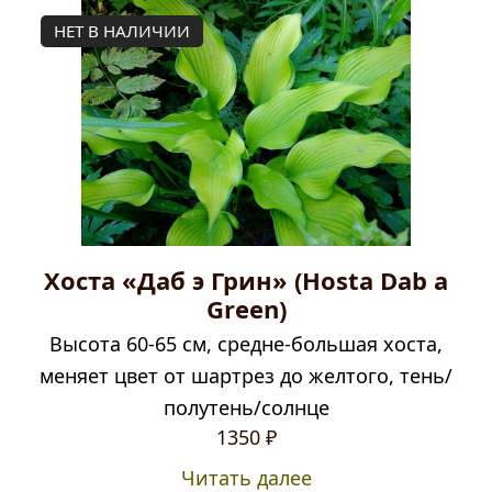
НЕТ В НАЛИЧИИ
Хоста «Даб э Грин» (Hosta Dab a
Green)
Высота 60-65 см, средне-большая хоста,
меняет цвет от шартрез до желтого, тень/
полутень/солнце
1350
₽
Читать далее