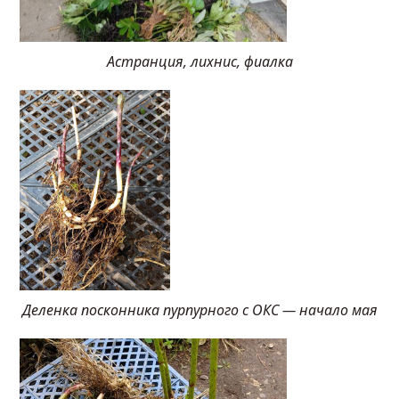
Астранция, лихнис, фиалка
Деленка посконника пурпурного с ОКС — начало мая