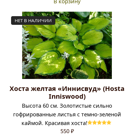
В корзину
НЕТ В НАЛИЧИИ
Хоста желтая «Иннисвуд» (Hosta
Inniswood)
Высота 60 см. Золотистые сильно
гофрированные листья с темно-зеленой
каймой. Красивая хоста!
Оценка
5.00
550
₽
из 5