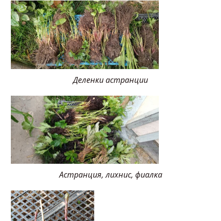
Деленки астранции
Астранция, лихнис, фиалка