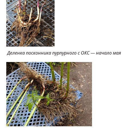
Деленка посконника пурпурного с ОКС — начало мая