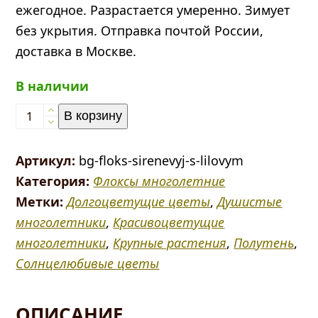
ежегодное. Разрастается умеренно. Зимует
без укрытия. Отправка почтой России,
доставка в Москве.
В наличии
Количество
В корзину
товара
Флокс
Артикул:
bg-floks-sirenevyj-s-lilovym
сиреневый
Категория:
Флоксы многолетние
(на
Метки:
Долгоцветущие цветы
,
Душистые
солнце
многолетники
,
Красивоцветущие
лиловый)
многолетники
,
Крупные растения
,
Полутень
,
Солнцелюбивые цветы
ОПИСАНИЕ