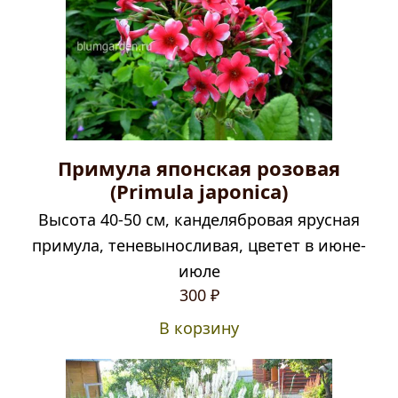
Примула японская розовая
(Primula japonica)
Высота 40-50 см, канделябровая ярусная
примула, теневыносливая, цветет в июне-
июле
Первоначальная
Текущая
300
₽
цена
цена:
В корзину
составляла
300 ₽.
390 ₽.