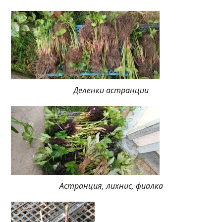
Деленки астранции
Астранция, лихнис, фиалка