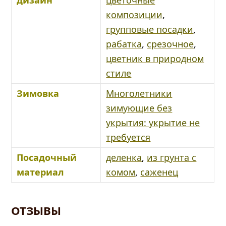
композиции
,
групповые посадки
,
рабатка
,
срезочное
,
цветник в природном
стиле
Зимовка
Многолетники
зимующие без
укрытия: укрытие не
требуется
Посадочный
деленка
,
из грунта с
материал
комом
,
саженец
ОТЗЫВЫ