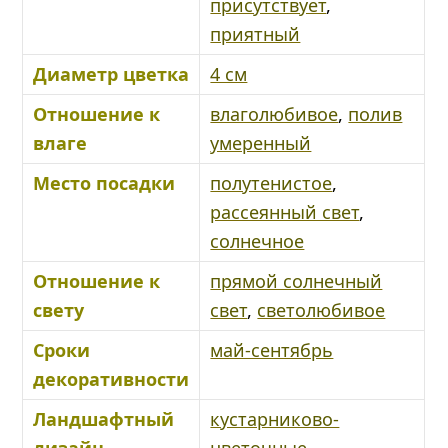
присутствует
,
приятный
Диаметр цветка
4 см
Отношение к
влаголюбивое
,
полив
влаге
умеренный
Место посадки
полутенистое
,
рассеянный свет
,
солнечное
Отношение к
прямой солнечный
свету
свет
,
светолюбивое
Сроки
май-сентябрь
декоративности
Ландшафтный
кустарниково-
дизайн
цветочные