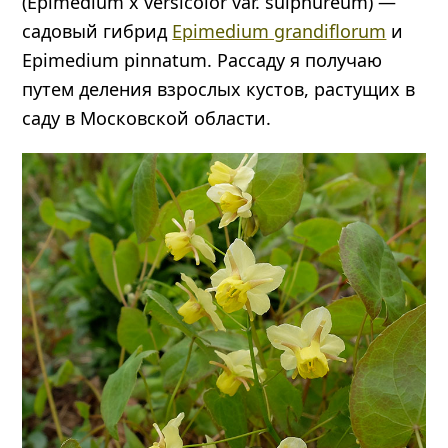
(Еpimedium х versicolor var. sulphureum) —
садовый гибрид
Epimedium grandiflorum
и
Epimedium pinnatum. Рассаду я получаю
путем деления взрослых кустов, растущих в
саду в Московской области.