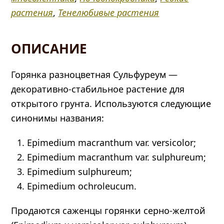
sulphureum)
растения
,
Тенелюбивые растения
ОПИСАНИЕ
Горянка разноцветная Сульфуреум —
декоративно-стабильное растение для
открытого грунта. Используются следующие
синонимы названия:
Epimedium macranthum var. versicolor;
Epimedium macranthum var. sulphureum;
Epimedium sulphureum;
Epimedium ochroleucum.
Продаются саженцы горянки серно-желтой