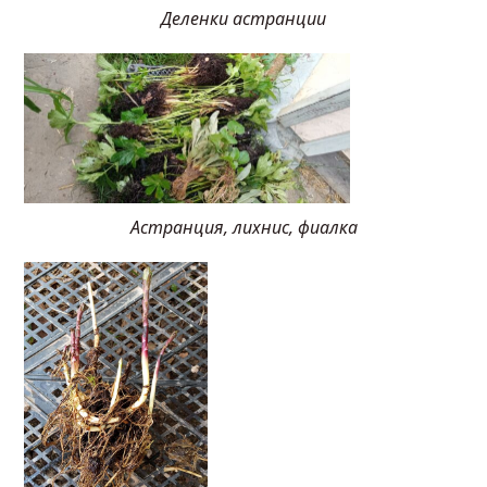
Деленки астранции
Астранция, лихнис, фиалка