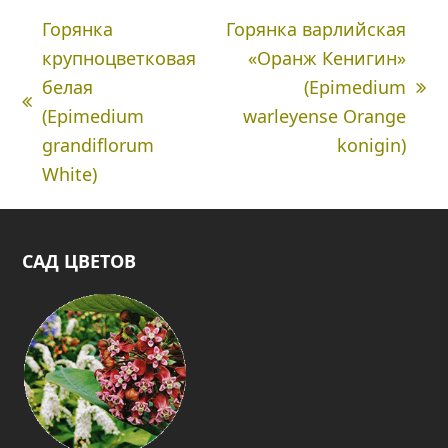
Горянка
Горянка варлийская
крупноцветковая
«Оранж Кенигин»
белая
(Epimedium
next
Предыдущая
(Epimedium
warleyense Orange
post:
вкладка:
grandiflorum
konigin)
White)
САД ЦВЕТОВ