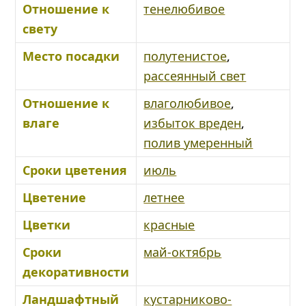
Отношение к
тенелюбивое
свету
Место посадки
полутенистое
,
рассеянный свет
Отношение к
влаголюбивое
,
влаге
избыток вреден
,
полив умеренный
Сроки цветения
июль
Цветение
летнее
Цветки
красные
Сроки
май-октябрь
декоративности
Ландшафтный
кустарниково-