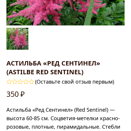
АСТИЛЬБА «РЕД СЕНТИНЕЛ»
(ASTILBE RED SENTINEL)
править
(
Оставьте свой отзыв первым
)
Оценка
350
₽
0
из
5
Астильба «Ред Сентинел» (Red Sentinel) —
высота 60-85 см. Соцветия-метелки красно-
розовые, плотные, пирамидальные. Стебли