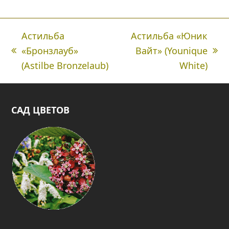
Астильба
Астильба «Юник
«Бронзлауб»
Вайт» (Younique
Предыдущая
next
(Astilbe Bronzelaub)
White)
вкладка:
post:
САД ЦВЕТОВ