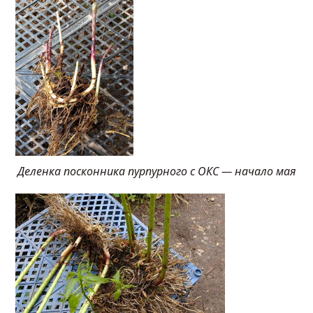
Деленка посконника пурпурного с ОКС — начало мая