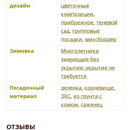
дизайн
цветочные
композиции
,
прибрежное
,
теневой
сад
,
групповые
посадки
,
миксбордер
Зимовка
Многолетники
зимующие без
укрытия: укрытие не
требуется
Посадочный
деленка
,
корневище
,
материал
ЗКС
,
из грунта с
комом
,
саженец
ОТЗЫВЫ