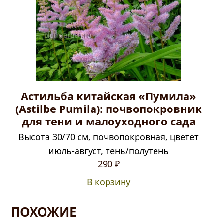
Астильба китайская «Пумила»
(Astilbe Pumila): почвопокровник
для тени и малоуходного сада
Высота 30/70 см, почвопокровная, цветет
июль-август, тень/полутень
Первоначальная
Текущая
290
₽
цена
цена:
В корзину
составляла
290 ₽.
390 ₽.
ПОХОЖИЕ