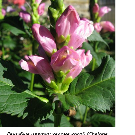
Двугубые цветки хелоне косой (Chelone