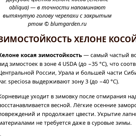
obliqua) — в точности напоминают
вытянутую голову черепахи с закрытым
ртом © blumgarden.ru
ЗИМОСТОЙКОСТЬ ХЕЛОНЕ КОСОЙ
Хелоне косая зимостойкость
— самый частый во
вид зимостоек в зоне 4 USDA (до −35 °C), что соо
Центральной России, Урала и большей части Сиб
var. speciosa выдерживают зону 3 (до −40 °C).
Корневище уходит в зимовку после отмирания на
восстанавливается весной. Лёгкие осенние замор
повреждений и продолжает цвести. Укрытие лапн
материалами не требуется даже в суровые зимы.