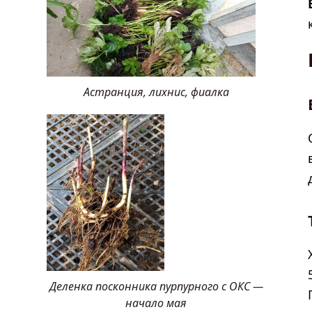
Астранция, лихнис, фиалка
Деленка посконника пурпурного с ОКС —
начало мая