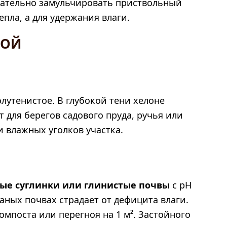
елательно замульчировать приствольный
епла, а для удержания влаги.
СОЙ
утенистое. В глубокой тени хелоне
т для берегов садового пруда, ручья или
 и влажных уголков участка.
ые суглинки или глинистые почвы
с pH
чаных почвах страдает от дефицита влаги.
омпоста или перегноя на 1 м². Застойного