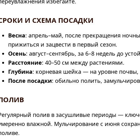
переувлажнения избегайте.
СРОКИ И СХЕМА ПОСАДКИ
Весна
: апрель–май, после прекращения ночны
прижиться и зацвести в первый сезон.
Осень
: август–сентябрь, за 6–8 недель до уст
Расстояние
: 40–50 см между растениями.
Глубина
: корневая шейка — на уровне почвы, 
После посадки
: обильно полить, замульчирова
ПОЛИВ
Регулярный полив в засушливые периоды — ключе
умеренно влажной. Мульчирование с июня сохраня
поливе.