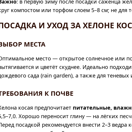
Важно
: в первую зиму после посадки саженца ж
круг компостом или торфом слоем 5–8 см; не для т
ПОСАДКА И УХОД ЗА ХЕЛОНЕ КО
ВЫБОР МЕСТА
Оптимальное место — открытое солнечное или пол
вытягивается и цветёт скуднее. Идеально подходи
дождевого сада (rain garden), а также для теневых
ТРЕБОВАНИЯ К ПОЧВЕ
Хелона косая предпочитает
питательные, влажн
5,5–7,0. Хорошо переносит глину — на лёгких пес
Перед посадкой рекомендуется внести 2–3 ведра к