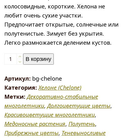
колосовидные, короткие. Хелона не
любит очень сухие участки.
Предпочитает открытые, солнечные или
полутенистые. Зимует без укрытия.
Легко размножается делением кустов.
Количество
В корзину
товара
Хелоне
Артикул:
bg-chelone
косая
Категория:
Хелоне (Chelone)
(Chelone
Метки:
Декоративно-стабильные
obliqua)
многолетники
,
Долгоцветущие цветы
,
Красивоцветущие многолетники
,
Медоносные растения
,
Полутень
,
Прибрежные цветы
,
Теневыносливые