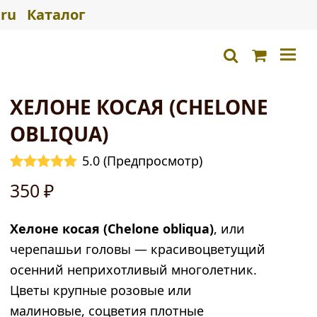
ru
Каталог
Корзина
search
ХЕЛОНЕ КОСАЯ (CHELONE
OBLIQUA)
5.0
(
Предпросмотр
)
Рейтинг
2
350
₽
5.00
из 5 на
основе
опроса
Хелоне косая (Chelone obliqua)
, или
пользователей
черепашьи головы — красивоцветущий
осенний неприхотливый многолетник.
Цветы крупные розовые или
малиновые, соцветия плотные