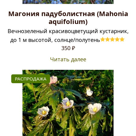
Магония падуболистная (Mahonia
aquifolium)
Вечнозеленый красивоцветущий кустарник,
до 1 м высотой, солнце/полутень
Оценка
5.00
350
₽
из 5
Читать далее
РАСПРОДАЖА