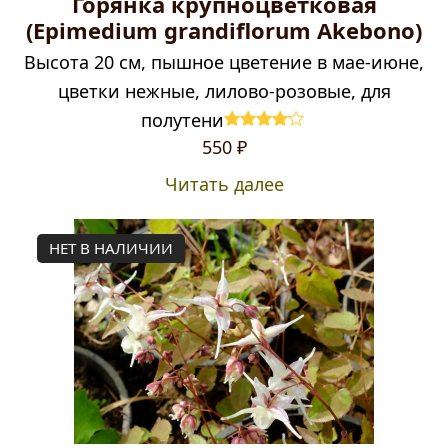
Горянка крупноцветковая
(Epimedium grandiflorum Akebono)
Высота 20 см, пышное цветение в мае-июне,
цветки нежные, лилово-розовые, для
полутени
Оценка
550
₽
4.00
из 5
Читать далее
НЕТ В НАЛИЧИИ