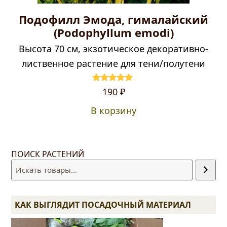
Подофилл Эмода, гималайский
(Podophyllum emodi)
Высота 70 см, экзотическое декоративно-
лиственное растение для тени/полутени
Первоначальная
Текущая
Оценка
5.00
190
₽
из 5
цена
цена:
В корзину
составляла
190 ₽.
250 ₽.
ПОИСК РАСТЕНИЙ
КАК ВЫГЛЯДИТ ПОСАДОЧНЫЙ МАТЕРИАЛ