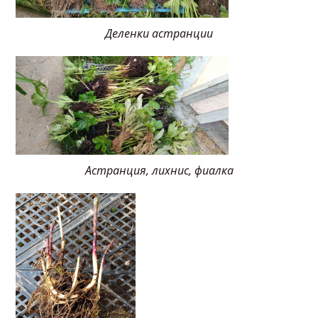
Деленки астранции
Астранция, лихнис, фиалка