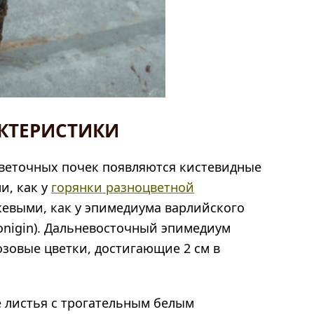
КТЕРИСТИКИ
цветочных почек появляются кистевидные
и, как у
горянки разноцветной
анжевыми, как у эпимедиума варлийского
konigin). Дальневосточный эпимедиум
озовые цветки, достигающие 2 см в
 листья с трогательным белым