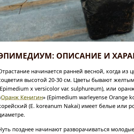
ЭПИМЕДИУМ: ОПИСАНИЕ И ХАРА
Отрастание начинается ранней весной, когда из 
соцветия высотой 20-30 см. Цветы бывают желтым
(Epimedium x versicolor var. sulphureum), или ор
«
Оранж Кенигин
» (Epimedium warleyense Orange 
корейский (E. koreanum Nakai) имеет белые или р
диаметре.
Чуть позднее начинают разворачиваться молодые