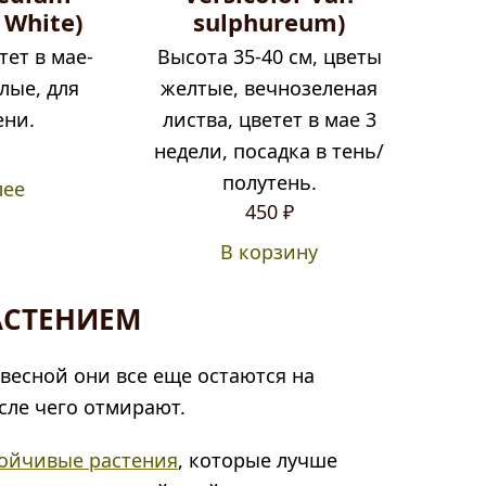
 White)
sulphureum)
тет в мае-
Высота 35-40 см, цветы
лые, для
желтые, вечнозеленая
ени.
листва, цветет в мае 3
недели, посадка в тень/
полутень.
лее
450
₽
В корзину
РАСТЕНИЕМ
 весной они все еще остаются на
сле чего отмирают.
тойчивые растения
, которые лучше