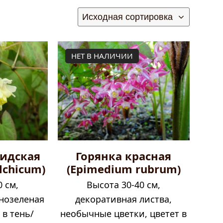
НЕТ В НАЛИЧИИ
хидская
Горянка красная
lchicum)
(Epimedium rubrum)
0 см,
Высота 30-40 см,
нозеленая
декоративная листва,
 в тень/
необычные цветки, цветет в