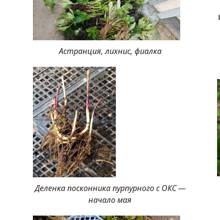
Астранция, лихнис, фиалка
Деленка посконника пурпурного с ОКС —
начало мая