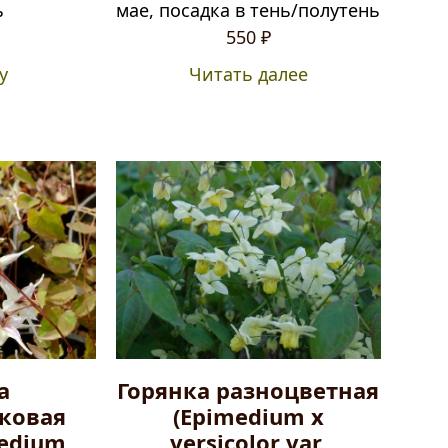
ь
мае, посадка в тень/полутень
550
₽
у
Читать далее
а
Горянка разноцветная
ковая
(Epimedium x
medium
versicolor var.