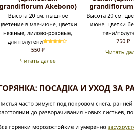
grandiflorum Akebono)
grandiflorum
Высота 20 см, пышное
Высота 20 см, цве
цветение в мае-июне, цветки
июне, цветки бе
нежные, лилово-розовые,
тени/полут
750
₽
для полутени
Оценка
550
₽
Читать да
4.00
из 5
Читать далее
ГОРЯНКА: ПОСАДКА И УХОД ЗА 
Листья часто зимуют под покровом снега, ранней
расстоянии до разворачивания новых листьев, по
Все горянки морозостойкие и умеренно
засухоус