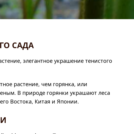
ГО САДА
астение, элегантное украшение тенистого
тное растение, чем горянка, или
леным. В природе горянки украшают леса
го Востока, Китая и Японии.
КИ