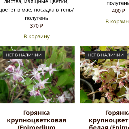
листва, изящные цветки,
полутен
цветет в мае, посадка в тень/
400
₽
полутень
В корзин
370
₽
В корзину
НЕТ В НАЛИЧИИ
НЕТ В НАЛИЧИИ
Горянка
Горянк
крупноцветковая
крупноцвет
(Epimedium
белая (Epi