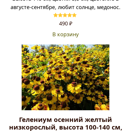
августе-сентябре, любит солнце, медонос.
Оценка
5.00
490
₽
из 5
В корзину
Гелениум осенний желтый
низкорослый, высота 100-140 см,