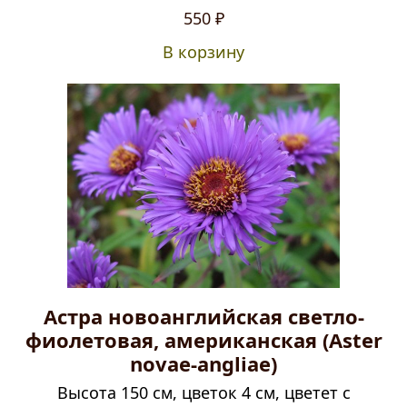
Оценка
5.00
550
₽
из 5
В корзину
Астра новоанглийская светло-
фиолетовая, американская (Aster
novae-angliae)
Высота 150 см, цветок 4 см, цветет с