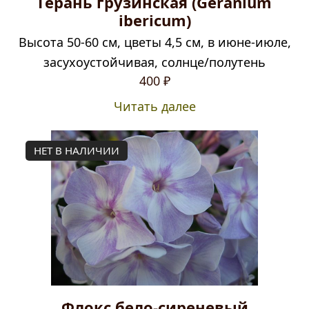
Герань грузинская (Geranium
ibericum)
Высота 50-60 см, цветы 4,5 см, в июне-июле,
засухоустойчивая, солнце/полутень
400
₽
Читать далее
НЕТ В НАЛИЧИИ
Флокс бело-сиреневый