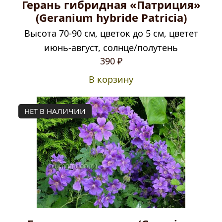
Герань гибридная «Патриция»
(Geranium hybride Patricia)
Высота 70-90 см, цветок до 5 см, цветет
июнь-август, солнце/полутень
Первоначальная
Текущая
390
₽
цена
цена:
В корзину
составляла
390 ₽.
470 ₽.
НЕТ В НАЛИЧИИ