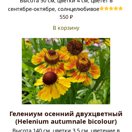
Высота 50 см, цветки 4 см, цветет в
сентябре-октябре, солнцелюбивое
Оценка
5.00
550
₽
из 5
В корзину
Гелениум осенний двухцветный
(Helenium autumnale bicolour)
Высота 140 см, цветки 3,5 см, цветение в