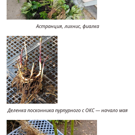
Астранция, лихнис, фиалка
Деленка посконника пурпурного с ОКС — начало мая