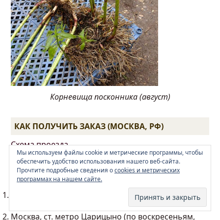
Корневища посконника (август)
КАК ПОЛУЧИТЬ ЗАКАЗ (МОСКВА, РФ)
Схема проезда
Мы используем файлы cookie и метрические программы, чтобы
обеспечить удобство использования нашего веб-сайта.
Места встречи для передачи растений в
Прочтите подробные сведения о
cookies и метрических
программах на нашем сайте.
Москве и МО (доставка 0 руб.):
Москва, ул. Бирюлевская, д. 51, к. 1 (ост. Институт
садоводства, у ТЦ W);
Москва, ст. метро Царицыно (по воскресеньям,