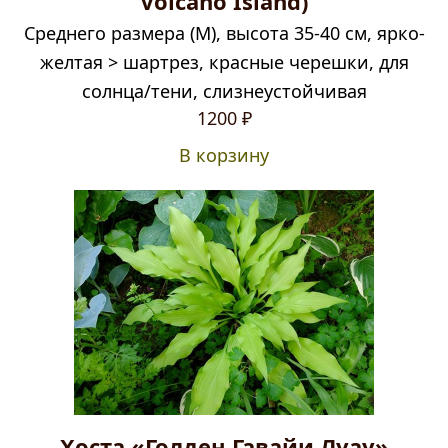
Volcano Island)
Среднего размера (М), высота 35-40 см, ярко-
желтая > шартрез, красные черешки, для
солнца/тени, слизнеустойчивая
1200
₽
В корзину
Хоста «Голден Гавайи Луау»