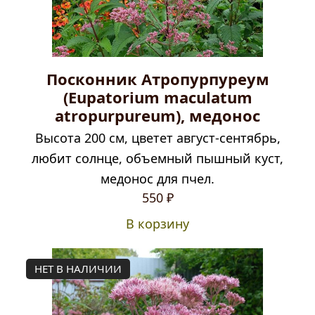
Посконник Атропурпуреум
(Eupatorium maculatum
atropurpureum), медонос
Высота 200 см, цветет август-сентябрь,
любит солнце, объемный пышный куст,
медонос для пчел.
550
₽
В корзину
НЕТ В НАЛИЧИИ