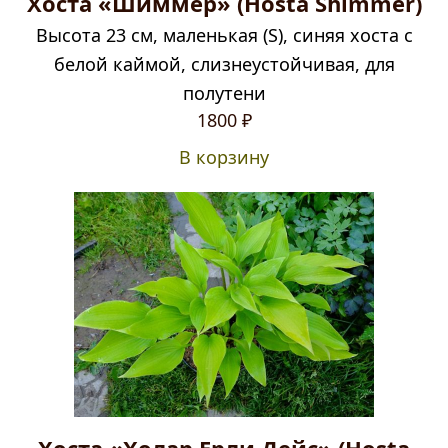
Хоста «Шиммер» (Hosta Shimmer)
Высота 23 см, маленькая (S), синяя хоста с
белой каймой, слизнеустойчивая, для
полутени
1800
₽
В корзину
Хоста «Холар Ерли Дейс» (Hosta