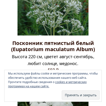
Посконник пятнистый белый
(Eupatorium maculatum Album)
Высота 220 см, цветет август-сентябрь,
любит солнце, медонос.
550
₽
Мы используем файлы cookie и метрические программы, чтобы
обеспечить удобство использования нашего веб-сайта.
Читать далее
Прочтите подробные сведения о
cookies и метрических
программах на нашем сайте.