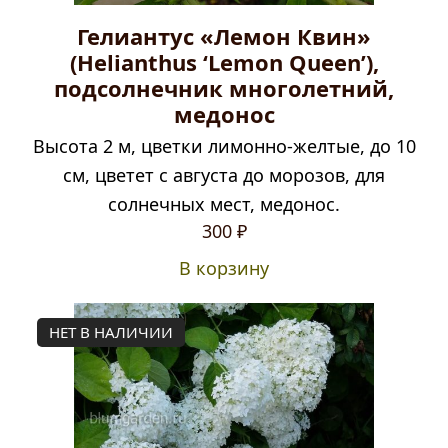
Гелиантус «Лемон Квин»
(Helianthus ‘Lemon Queen’),
подсолнечник многолетний,
медонос
Высота 2 м, цветки лимонно-желтые, до 10
см, цветет с августа до морозов, для
солнечных мест, медонос.
Первоначальная
Текущая
300
₽
цена
цена:
В корзину
составляла
300 ₽.
350 ₽.
НЕТ В НАЛИЧИИ