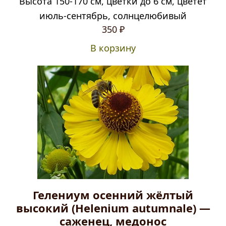
Высота 150-170 см, цветки до 6 см, цветет
июль-сентябрь, солнцелюбивый
350
₽
В корзину
Гелениум осенний жёлтый
высокий (Helenium autumnale) —
саженец, медонос