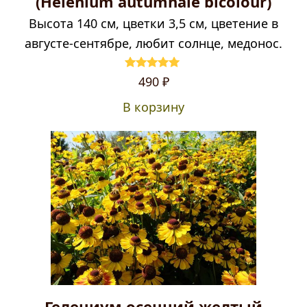
(Helenium autumnale bicolour)
Высота 140 см, цветки 3,5 см, цветение в
августе-сентябре, любит солнце, медонос.
Оценка
5.00
490
₽
из 5
В корзину
Гелениум осенний желтый