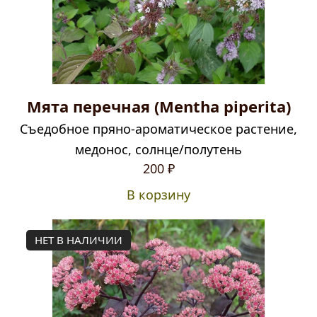
Мята перечная (Mentha piperita)
Съедобное пряно-ароматическое растение,
медонос, солнце/полутень
Первоначальная
Текущая
200
₽
цена
цена:
В корзину
составляла
200 ₽.
350 ₽.
НЕТ В НАЛИЧИИ