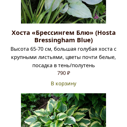
Хоста «Брессингем Блю» (Hosta
Bressingham Blue)
Высота 65-70 см, большая голубая хоста с
крупными листьями, цветы почти белые,
посадка в тень/полутень
Первоначальная
Текущая
790
₽
цена
цена:
В корзину
составляла
790 ₽.
990 ₽.