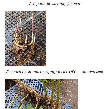
Астранция, лихнис, фиалка
Деленка посконника пурпурного с ОКС — начало мая