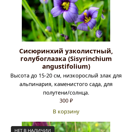
Сисюринхий узколистный,
голубоглазка (Sisyrinchium
angustifolium)
Высота до 15-20 см, низкорослый злак для
альпинария, каменистого сада, для
полутени/солнца.
300
₽
В корзину
НЕТ В НАЛИЧИИ