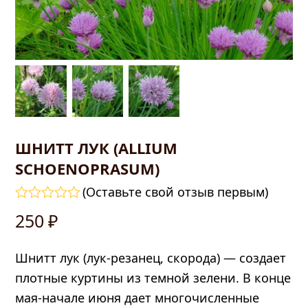
ШНИТТ ЛУК (ALLIUM
SCHOENOPRASUM)
править
(
Оставьте свой отзыв первым
)
Оценка
250
₽
0
из
5
Шнитт лук (лук-резанец, скорода) — создает
плотные куртины из темной зелени. В конце
мая-начале июня дает многочисленные