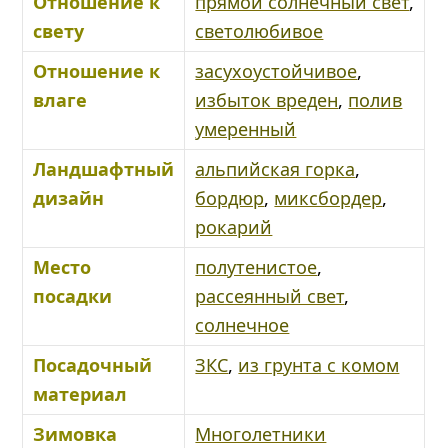
Отношение к
прямой солнечный свет
,
свету
светолюбивое
Отношение к
засухоустойчивое
,
влаге
избыток вреден
,
полив
умеренный
Ландшафтный
альпийская горка
,
дизайн
бордюр
,
миксбордер
,
рокарий
Место
полутенистое
,
посадки
рассеянный свет
,
солнечное
Посадочный
ЗКС
,
из грунта с комом
материал
Зимовка
Многолетники