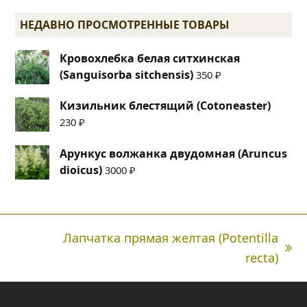
НЕДАВНО ПРОСМОТРЕННЫЕ ТОВАРЫ
Кровохлебка белая ситхинская
(Sanguisorba sitchensis)
350
₽
Кизильник блестящий (Cotoneaster)
230
₽
Арункус волжанка двудомная (Aruncus
dioicus)
3000
₽
Лапчатка прямая желтая (Potentilla
next
recta)
post: