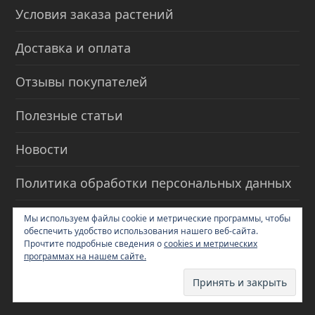
Условия заказа растений
Доставка и оплата
Отзывы покупателей
Полезные статьи
Новости
Политика обработки персональных данных
Инструкция по оформлению заказа
Мы используем файлы cookie и метрические программы, чтобы
обеспечить удобство использования нашего веб-сайта.
Прочтите подробные сведения о
cookies и метрических
Контакты
программах на нашем сайте.
Распродажа