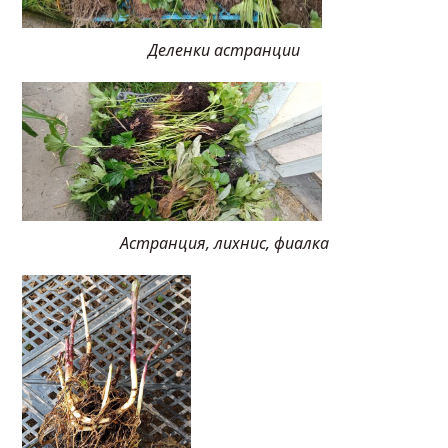
Деленки астранции
Астранция, лихнис, фиалка