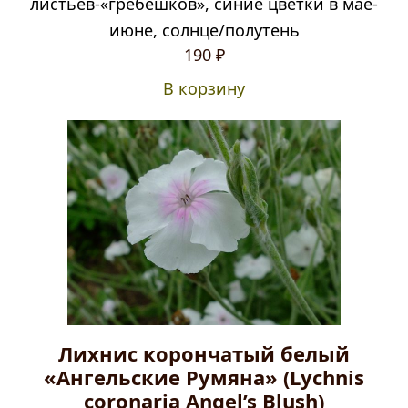
листьев-«гребешков», синие цветки в мае-
июне, солнце/полутень
Первоначальная
Текущая
190
₽
цена
цена:
В корзину
составляла
190 ₽.
250 ₽.
Лихнис корончатый белый
«Ангельские Румяна» (Lychnis
coronaria Angel’s Blush)