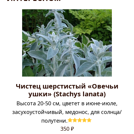
Чистец шерстистый «Овечьи
ушки» (Stachys lanata)
Высота 20-50 см, цветет в июне-июле,
засухоустойчивый, медонос, для солнца/
полутени.
Оценка
5.00
350
₽
из 5