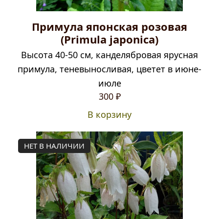
Примула японская розовая
(Primula japonica)
Высота 40-50 см, канделябровая ярусная
примула, теневыносливая, цветет в июне-
июле
Первоначальная
Текущая
300
₽
цена
цена:
В корзину
составляла
300 ₽.
390 ₽.
НЕТ В НАЛИЧИИ