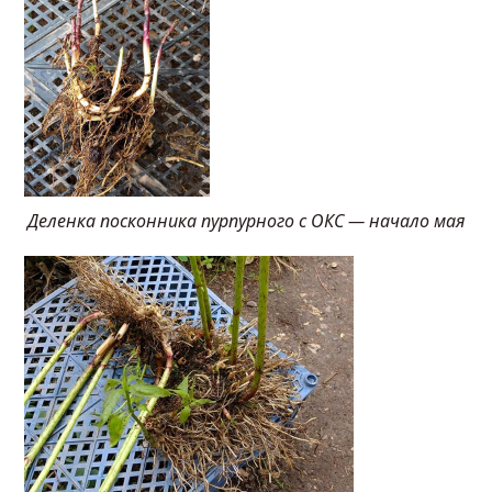
Деленка посконника пурпурного с ОКС — начало мая