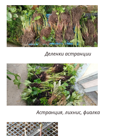
Деленки астранции
Астранция, лихнис, фиалка