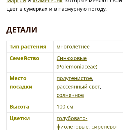
Маргри
и
«хамелеон»
, которые меняют свой
цвет в сумерках и в пасмурную погоду.
ДЕТАЛИ
Тип растения
многолетнее
Семейство
Синюховые
(Polemoniaceae)
Место
полутенистое
,
посадки
рассеянный свет
,
солнечное
Высота
100 см
Цветки
голубовато-
фиолетовые
,
сиренево-