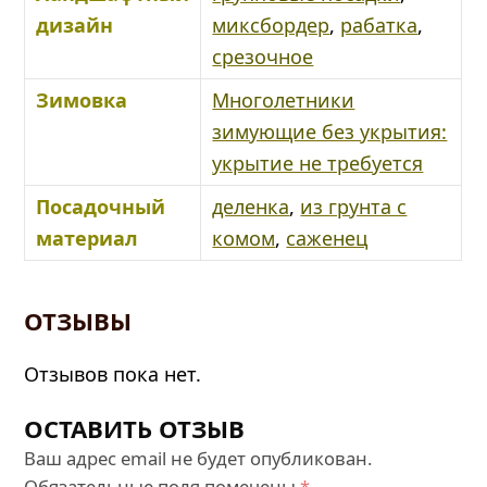
дизайн
миксбордер
,
рабатка
,
срезочное
Зимовка
Многолетники
зимующие без укрытия:
укрытие не требуется
Посадочный
деленка
,
из грунта с
материал
комом
,
саженец
ОТЗЫВЫ
Отзывов пока нет.
ОСТАВИТЬ ОТЗЫВ
Ваш адрес email не будет опубликован.
Обязательные поля помечены
*