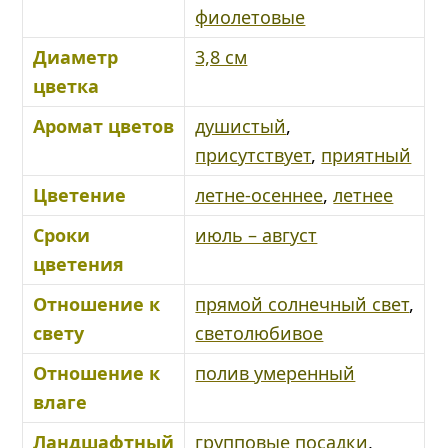
фиолетовые
Диаметр
3,8 см
цветка
Аромат цветов
душистый
,
присутствует
,
приятный
Цветение
летне-осеннее
,
летнее
Сроки
июль – август
цветения
Отношение к
прямой солнечный свет
,
свету
светолюбивое
Отношение к
полив умеренный
влаге
Ландшафтный
групповые посадки
,