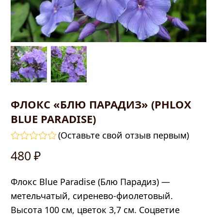
ФЛОКС «БЛЮ ПАРАДИЗ» (PHLOX
BLUE PARADISE)
править
(
Оставьте свой отзыв первым
)
Оценка
480
₽
0
из
5
Флокс Blue Paradise (Блю Парадиз) —
метельчатый, сиренево-фиолетовый.
Высота 100 см, цветок 3,7 см. Соцветие