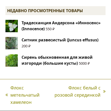
НЕДАВНО ПРОСМОТРЕННЫЕ ТОВАРЫ
Традесканция Андерсона «Инносенс»
(Innocence)
550
₽
Ситник развесистый (Juncus effusus)
200
₽
Сирень обыкновенная для живой
изгороди (большие кусты)
5000
₽
Флокс
Флокс белый с
next
метельчатый
розовой серединкой
Предыдущая
post:
хамелеон
вкладка: