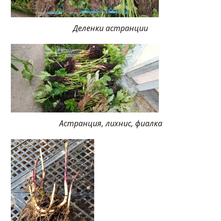
Деленки астранции
Астранция, лихнис, фиалка