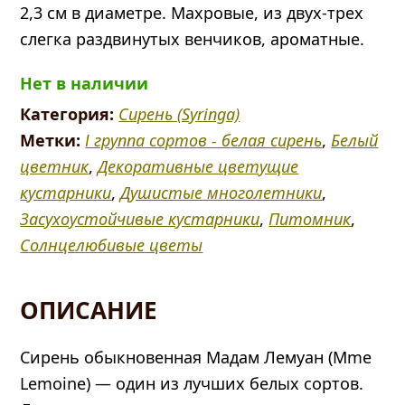
2,3 см в диаметре. Махровые, из двух-трех
слегка раздвинутых венчиков, ароматные.
Нет в наличии
Категория:
Сирень (Syringa)
Метки:
Ⅰ группа сортов - белая сирень
,
Белый
цветник
,
Декоративные цветущие
кустарники
,
Душистые многолетники
,
Засухоустойчивые кустарники
,
Питомник
,
Солнцелюбивые цветы
ОПИСАНИЕ
Сирень обыкновенная Мадам Лемуан (Mme
Lemoine) — один из лучших белых сортов.