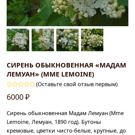
СИРЕНЬ ОБЫКНОВЕННАЯ «МАДАМ
ЛЕМУАН» (MME LEMOINE)
править
(
Оставьте свой отзыв первым
)
Оценка
6000
₽
0
из
5
Сирень обыкновенная Мадам Лемуан (Mme
Lemoine, Лемуан, 1890 год). Бутоны
кремовые, цветки чисто-белые, крупные, до