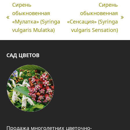
Сирень
Сирень
обыкновенная
обыкновенная
Предыдущая
next
«Мулатка» (Syringa
«Сенсация» (Syringa
вкладка:
post:
vulgaris Mulatka)
vulgaris Sensation)
САД ЦВЕТОВ
Продажа многолетних цветочно-