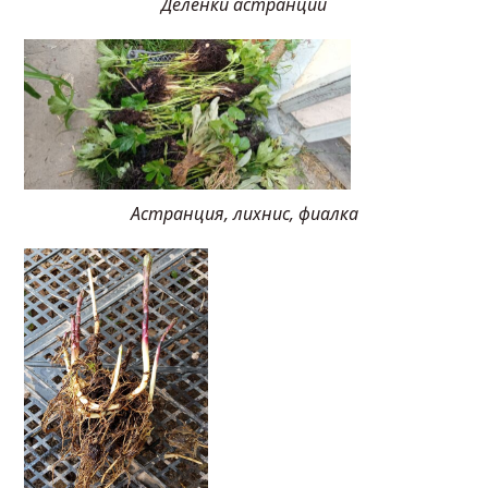
Деленки астранции
Астранция, лихнис, фиалка