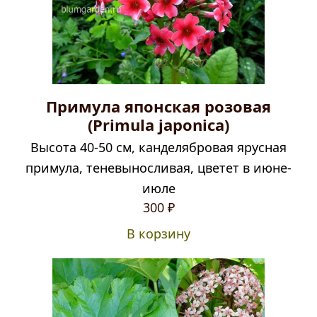
Примула японская розовая
(Primula japonica)
Высота 40-50 см, канделябровая ярусная
примула, теневыносливая, цветет в июне-
июле
Первоначальная
Текущая
300
₽
цена
цена:
В корзину
составляла
300 ₽.
390 ₽.