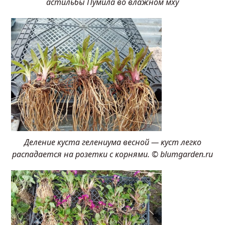
астильбы Пумила во влажном мху
Деление куста гелениума весной — куст легко
распадается на розетки с корнями. © blumgarden.ru