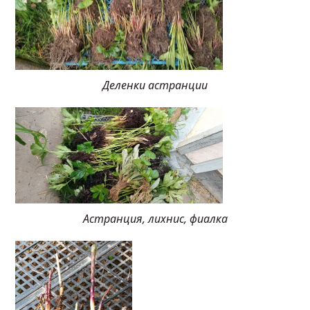
Деленки астранции
Астранция, лихнис, фиалка