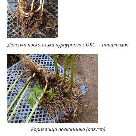
Деленка посконника пурпурного с ОКС — начало мая
Корневища посконника (август)