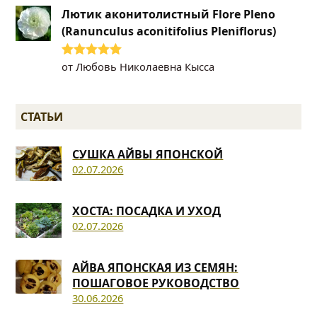
Лютик аконитолистный Flore Pleno
(Ranunculus aconitifolius Pleniflorus)
от Любовь Николаевна Кысса
Оценка
5
из
5
СТАТЬИ
СУШКА АЙВЫ ЯПОНСКОЙ
02.07.2026
ХОСТА: ПОСАДКА И УХОД
02.07.2026
АЙВА ЯПОНСКАЯ ИЗ СЕМЯН:
ПОШАГОВОЕ РУКОВОДСТВО
30.06.2026