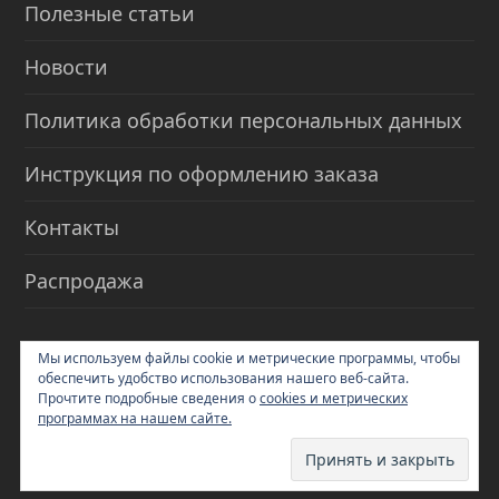
Полезные статьи
Новости
Политика обработки персональных данных
Инструкция по оформлению заказа
Контакты
Распродажа
Мы используем файлы cookie и метрические программы, чтобы
КОНТАКТЫ
обеспечить удобство использования нашего веб-сайта.
Прочтите подробные сведения о
cookies и метрических
+79152205589
программах на нашем сайте.
info@blumgarden.ru