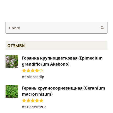
Поиск
Отпр
ОТЗЫВЫ
Горянка крупноцветковая (Epimedium
grandiflorum Akebono)
от Vincentlip
Оценка
4
из 5
Герань крупнокорневищная (Geranium
macrorrhizum)
от Валентина
Оценка
5
из
5