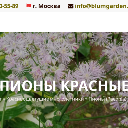
0-55-89
г. Москва
info@blumgarden.
ПИОНЫ КРАСНЫ
г
»
Красивоцветущие многолетники
»
Пионы (Paeonia)