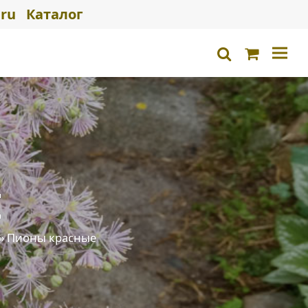
ru
Каталог
Корзина
search
Е
»
Пионы красные