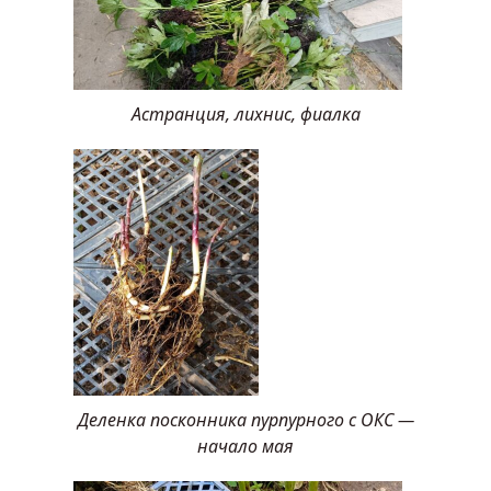
Астранция, лихнис, фиалка
Деленка посконника пурпурного с ОКС —
начало мая