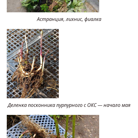
Астранция, лихнис, фиалка
Деленка посконника пурпурного с ОКС — начало мая