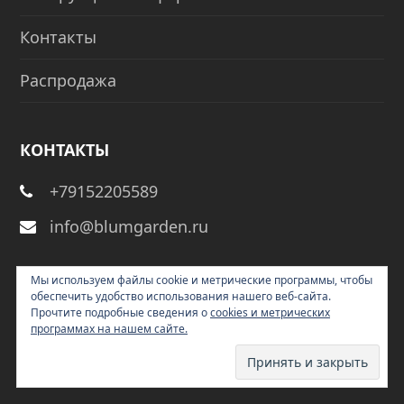
Контакты
Распродажа
КОНТАКТЫ
+79152205589
info@blumgarden.ru
Мы используем файлы cookie и метрические программы, чтобы
СОЦСЕТИ
обеспечить удобство использования нашего веб-сайта.
Прочтите подробные сведения о
cookies и метрических
программах на нашем сайте.
Pinterest
YouTube
Phone
Email