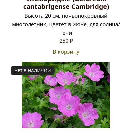
cantabrigense Cambridge)
Высота 20 см, почвопокровный
многолетник, цветет в июне, для солнца/
тени
Первоначальная
Текущая
250
₽
цена
цена:
В корзину
составляла
250 ₽.
390 ₽.
НЕТ В НАЛИЧИИ