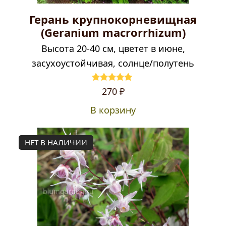
Герань крупнокорневищная
(Geranium macrorrhizum)
Высота 20-40 см, цветет в июне,
засухоустойчивая, солнце/полутень
Первоначальная
Текущая
Оценка
5.00
270
₽
из 5
цена
цена:
В корзину
составляла
270 ₽.
330 ₽.
НЕТ В НАЛИЧИИ