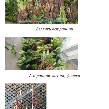
Деленки астранции
Астранция, лихнис, фиалка