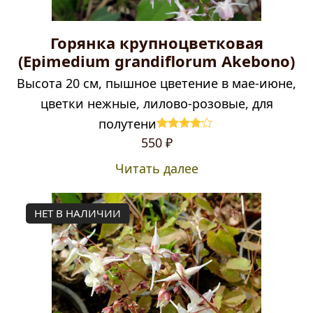
Горянка крупноцветковая
(Epimedium grandiflorum Akebono)
Высота 20 см, пышное цветение в мае-июне,
цветки нежные, лилово-розовые, для
полутени
Оценка
550
₽
4.00
из 5
Читать далее
НЕТ В НАЛИЧИИ