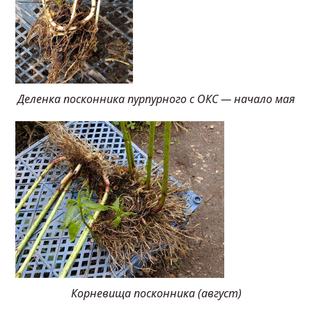
Деленка посконника пурпурного с ОКС — начало мая
Корневища посконника (август)