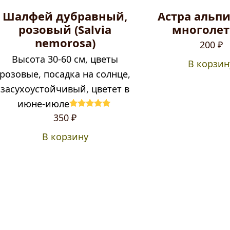
Шалфей дубравный,
Астра альп
розовый (Salvia
многолет
nemorosa)
200
₽
Высота 30-60 см, цветы
В корзин
розовые, посадка на солнце,
засухоустойчивый, цветет в
июне-июле
Оценка
5.00
350
₽
из 5
В корзину