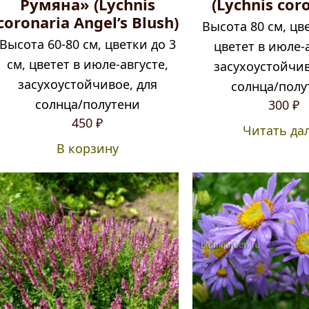
Румяна» (Lychnis
(Lychnis cor
coronaria Angel’s Blush)
Высота 80 см, цве
Высота 60-80 см, цветки до 3
цветет в июле-
см, цветет в июле-августе,
засухоустойчив
засухоустойчивое, для
солнца/полу
солнца/полутени
300
₽
450
₽
Читать да
В корзину