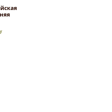
ийская
няя
у