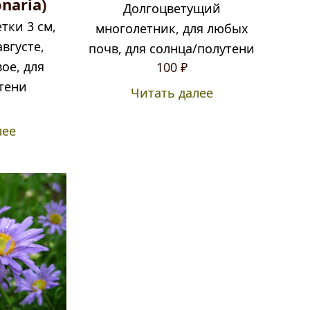
onaria)
Долгоцветущий
тки 3 см,
многолетник, для любых
августе,
почв, для солнца/полутени
ое, для
100
₽
тени
Читать далее
лее