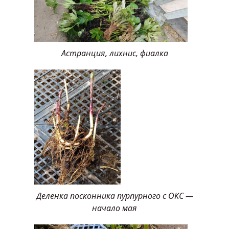
Астранция, лихнис, фиалка
Деленка посконника пурпурного с ОКС —
начало мая