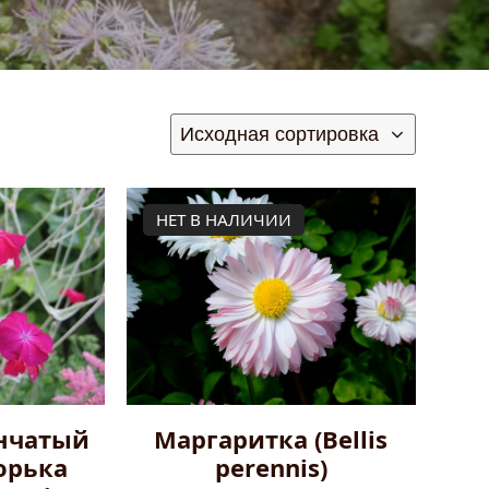
НЕТ В НАЛИЧИИ
нчатый
Маргаритка (Bellis
орька
perennis)