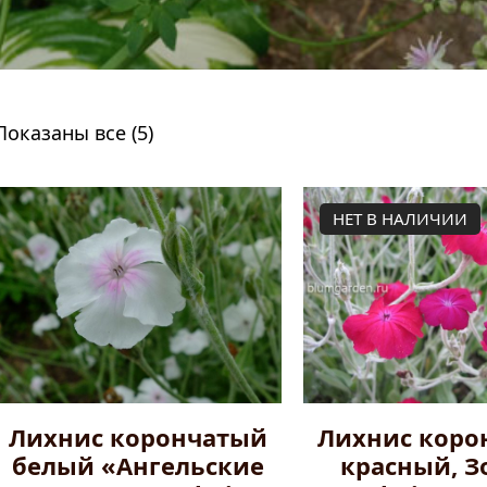
Показаны все (5)
НЕТ В НАЛИЧИИ
Лихнис корончатый
Лихнис коро
белый «Ангельские
красный, З