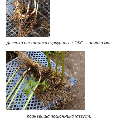
Деленка посконника пурпурного с ОКС — начало мая
Корневища посконника (август)