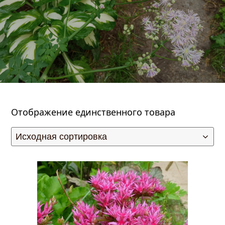
Отображение единственного товара
править