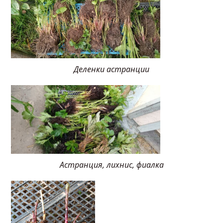
Деленки астранции
Астранция, лихнис, фиалка