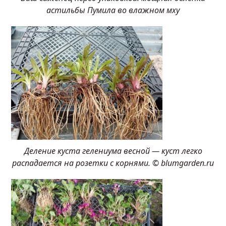
астильбы Пумила во влажном мху
Деление куста гелениума весной — куст легко
распадается на розетки с корнями. © blumgarden.ru