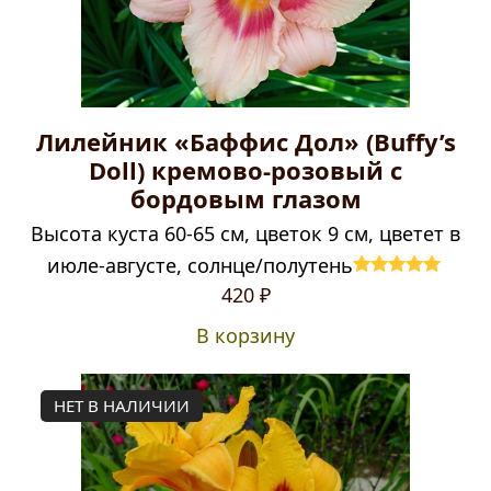
Лилейник «Баффис Дол» (Buffy’s
Doll) кремово-розовый с
бордовым глазом
Высота куста 60-65 см, цветок 9 см, цветет в
июле-августе, солнце/полутень
Оценка
5.00
420
₽
из 5
В корзину
НЕТ В НАЛИЧИИ