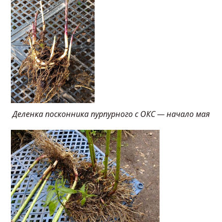
Деленка посконника пурпурного с ОКС — начало мая